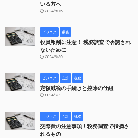
いる方へ
2024/8/16
ビジネス
税務
役員報酬に注意！ 税務調査で否認され
ないために
2024/6/30
ビジネス
会計
税務
定額減税の手続きと控除の仕組
2024/6/7
ビジネス
会計
税務
交際費の注意事項！税務調査で指摘さ
れるもの