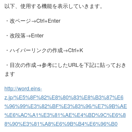
以下、使用する機能を表示していきます。
・改ページ→Ctrl+Enter
・改段落→Enter
・ハイパーリンクの作成→Ctrl+K
・目次の作成→参考にしたURLを下記に貼っておき
ます
http://word.eins-
z.jp/%E5%8F%82%E8%80%83%E8%B3%87%E6
%96%99%E3%82%BF%E3%83%96/%E7%9B%AE
%E6%AC%A1%E3%81%AE%E4%BD%9C%E6%8
8%90%E3%81%A8%E6%9B%B4%E6%96%B0