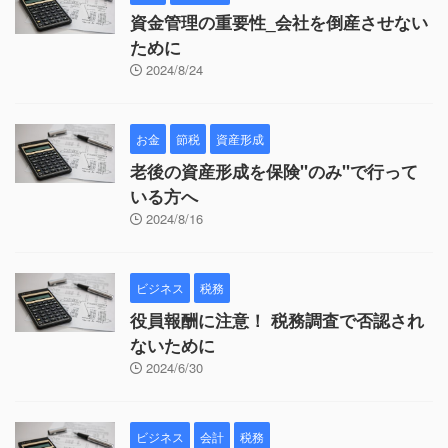
資金管理の重要性_会社を倒産させない
ために
2024/8/24
お金
節税
資産形成
老後の資産形成を保険"のみ"で行って
いる方へ
2024/8/16
ビジネス
税務
役員報酬に注意！ 税務調査で否認され
ないために
2024/6/30
ビジネス
会計
税務