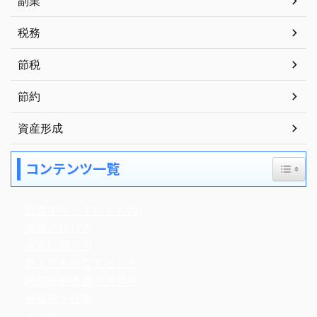
副業
税務
節税
節約
資産形成
Toggle
コンテンツ一覧
監査で持っていくもの
調書の作り方
先輩に聞く力
新人でも役立てること
内部統制監査の注意点
補修所と仕事
まとめ