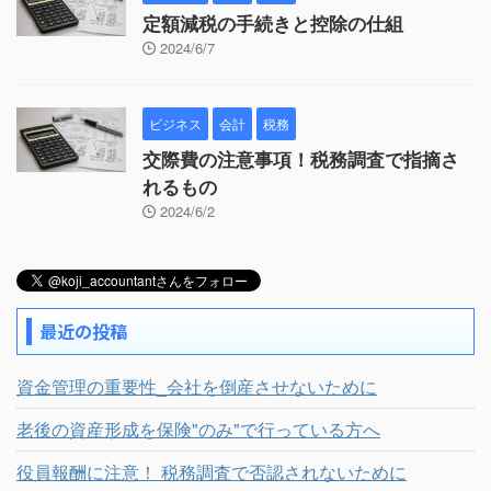
定額減税の手続きと控除の仕組
2024/6/7
ビジネス
会計
税務
交際費の注意事項！税務調査で指摘さ
れるもの
2024/6/2
最近の投稿
資金管理の重要性_会社を倒産させないために
老後の資産形成を保険"のみ"で行っている方へ
役員報酬に注意！ 税務調査で否認されないために