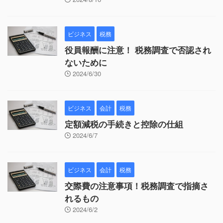
ビジネス
税務
役員報酬に注意！ 税務調査で否認され
ないために
2024/6/30
ビジネス
会計
税務
定額減税の手続きと控除の仕組
2024/6/7
ビジネス
会計
税務
交際費の注意事項！税務調査で指摘さ
れるもの
2024/6/2