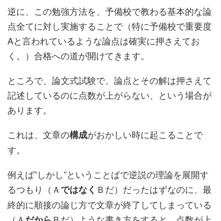
逆に、この勉強方法を、予備校で教わる基本的な論
点全てに対し実施することで（特に予備校で重要度
Aと言われているような論点は確実に押さえてお
く。）合格への道が開けてきます。
ところで、論文式試験で、論点とその解は押さえて
記述しているのに点数が上がらない、という場合が
あります。
これは、文章の
がおかしい時に起こることで
構成
す。
例えば”しかし”ということばで逆説の理論を展開す
るつもり（Ａ
Ｂだ）だったはずなのに、最
ではなく
終的に順接の論じ方で文章が終了してしまっている
（Ａ
Ｂだ）ような書き方をすると、点数が上
だから