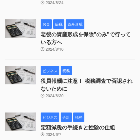
2024/8/24
お金
節税
資産形成
老後の資産形成を保険"のみ"で行って
いる方へ
2024/8/16
ビジネス
税務
役員報酬に注意！ 税務調査で否認され
ないために
2024/6/30
ビジネス
会計
税務
定額減税の手続きと控除の仕組
2024/6/7