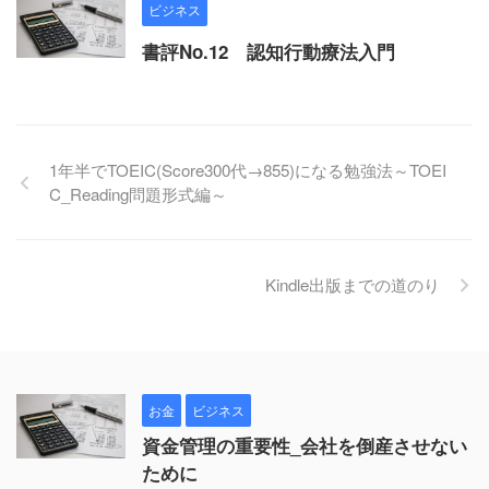
ビジネス
書評No.12 認知行動療法入門
1年半でTOEIC(Score300代→855)になる勉強法～TOEI
C_Reading問題形式編～
Kindle出版までの道のり
お金
ビジネス
資金管理の重要性_会社を倒産させない
ために