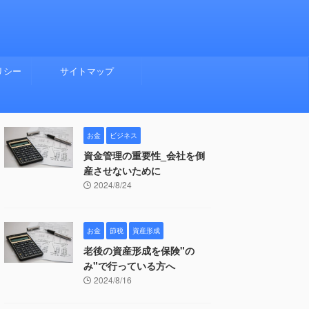
リシー
サイトマップ
お金
ビジネス
資金管理の重要性_会社を倒
産させないために
2024/8/24
お金
節税
資産形成
老後の資産形成を保険"の
み"で行っている方へ
2024/8/16