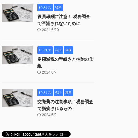
ビジネス
税務
役員報酬に注意！ 税務調査
で否認されないために
2024/6/30
ビジネス
会計
税務
定額減税の手続きと控除の仕
組
2024/6/7
ビジネス
会計
税務
交際費の注意事項！税務調査
で指摘されるもの
2024/6/2